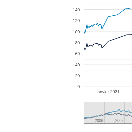
140
120
100
80
60
40
20
0
janvier 2021
2006
2006
2008
2008