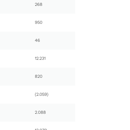
268
950
46
12.231
820
(2.059)
2.088