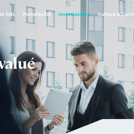
de GBL
Portefeuille
Investisseurs
Culture & Carri
évalué