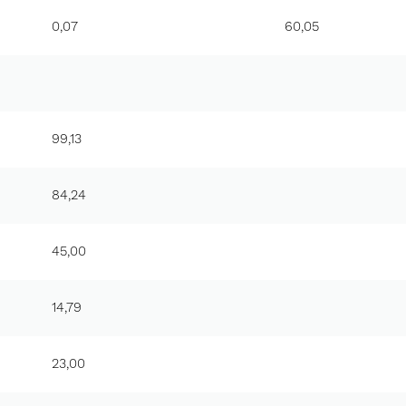
0,07
60,05
99,13
84,24
45,00
14,79
23,00