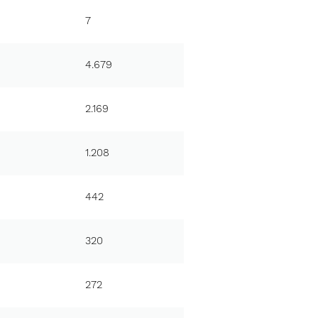
7
4.679
2.169
1.208
442
320
272