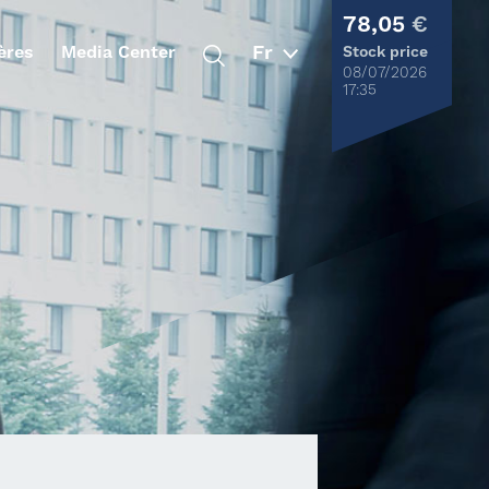
78,05
€
ères
Media Center
Stock price
08/07/2026
17:35