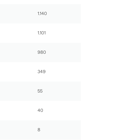
1.140
1.101
980
349
55
40
8