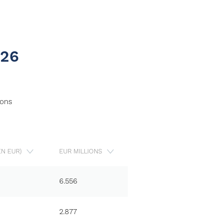
026
ions
N EUR)
EUR MILLIONS
6.556
2.877