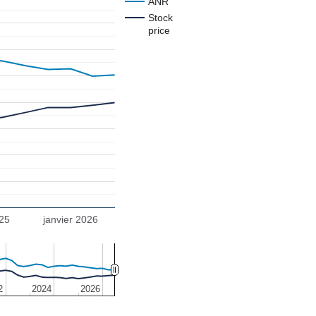
ANR
Stock
price
r 2025
janvier 2026
2
2
2024
2024
2026
2026