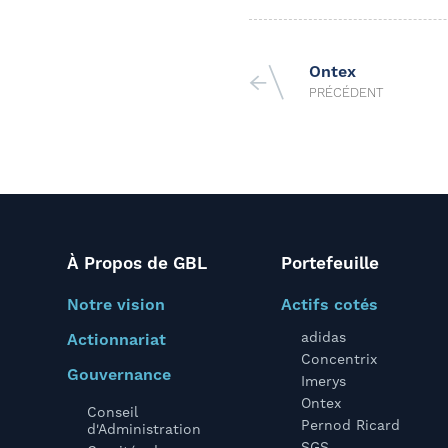
Ontex
PRÉCÉDENT
À Propos de GBL
Portefeuille
Notre vision
Actifs cotés
adidas
Actionnariat
Concentrix
Gouvernance
Imerys
Ontex
Conseil
Pernod Ricard
d'Administration