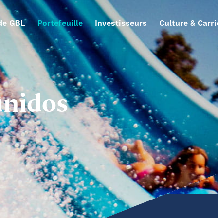
de GBL
Portefeuille
Investisseurs
Culture & Carri
unidos