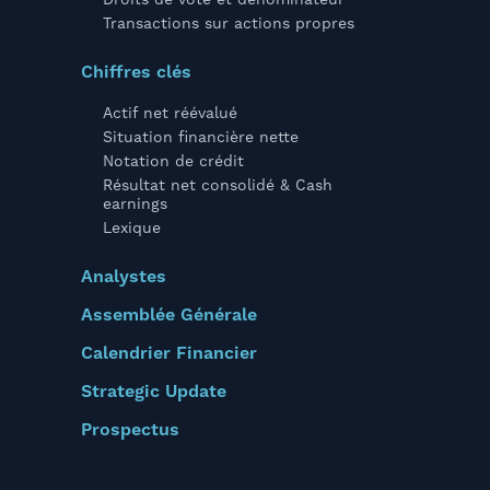
Droits de vote et dénominateur
Transactions sur actions propres
Chiffres clés
Actif net réévalué
Situation financière nette
Notation de crédit
Résultat net consolidé & Cash
earnings
Lexique
Analystes
Assemblée Générale
Calendrier Financier
Strategic Update
Prospectus