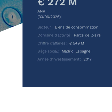
€ 272 M
ANR
(30/06/2026)
Secteur
Biens de consommation
Domaine d'activité
Parcs de loisirs
Chiffre d’affaires
€ 549 M
Siège social
Madrid, Espagne
Année d'investissement
2017