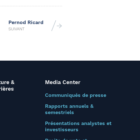
Pernod Ricard
SUIVANT
ture &
Media Center
rières
Communiqués de presse
Rapports annuels &
semestriels
Présentations analystes et
investisseurs