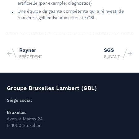
artificielle (par exemple, diagnostics)
Une équipe dirigeante compétente qui a réinvesti de
manière significative aux côtés de GBL
Rayner
SGS
PRÉCÉDENT
SUIVANT
Groupe Bruxelles Lambert (GBL)
Siège social
Bruxelles
Avenue Marnix 24
B-1000 Bruxelles