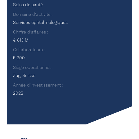
Soins de santé
Domaine d'activité
Services ophtalmologiques
Chiffre d’affaires
€ 813 M
Collaborateurs
5 200
Siège opérationnel
Zug, Suisse
Année d'investissement
2022