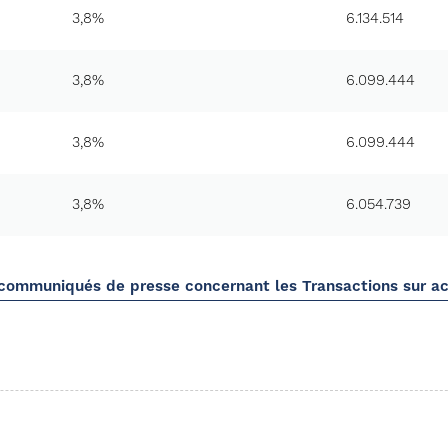
3,8%
6.134.514
3,8%
6.099.444
3,8%
6.099.444
3,8%
6.054.739
 communiqués de presse concernant les
Transactions sur a