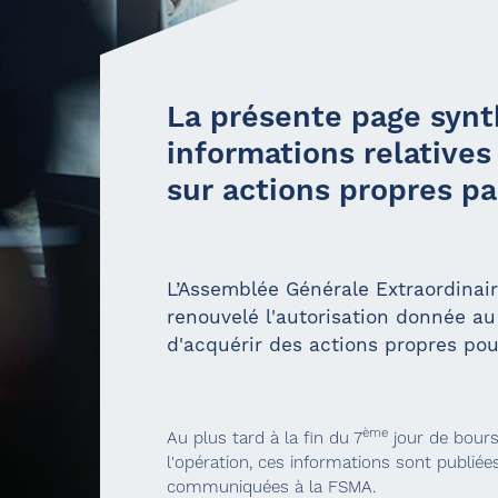
La présente page synt
informations relatives
sur actions propres pa
L’Assemblée Générale Extraordinai
renouvelé l'autorisation donnée au
d'acquérir des actions propres po
ème
Au plus tard à la fin du 7
jour de bours
l'opération, ces informations sont publié
communiquées à la FSMA.