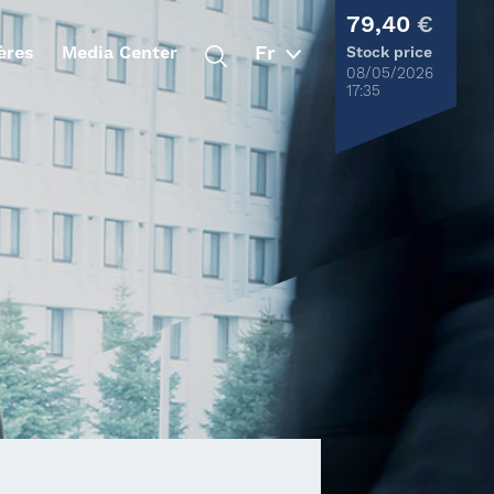
79,40
€
ères
Media Center
Stock price
08/05/2026
17:35