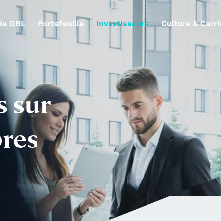
de GBL
Portefeuille
Investisseurs
Culture & Carri
s sur
pres