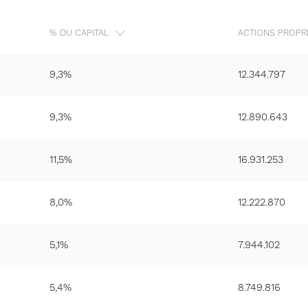
% DU CAPITAL
ACTIONS PROPR
9,3%
12.344.797
9,3%
12.890.643
11,5%
16.931.253
8,0%
12.222.870
5,1%
7.944.102
5,4%
8.749.816