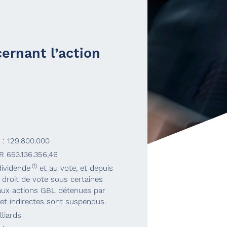
ernant l’action
 : 129.800.000
UR 653.136.356,46
(1)
dividende
et au vote, et depuis
 droit de vote sous certaines
s aux actions GBL détenues par
s et indirectes sont suspendus.
lliards