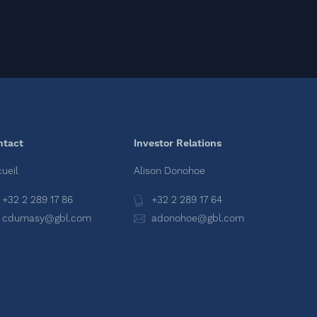
ntact
Investor Relations
ueil
Alison Donohoe
+32 2 289 17 86
+32 2 289 17 64
cdumasy@gbl.com
adonohoe@gbl.com