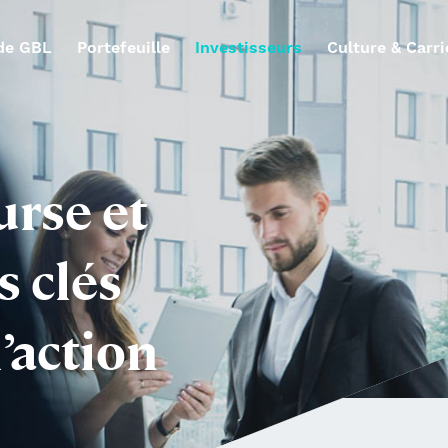
de GBL
Portefeuille
Investisseurs
Culture & Carri
urse et
s clés
’action