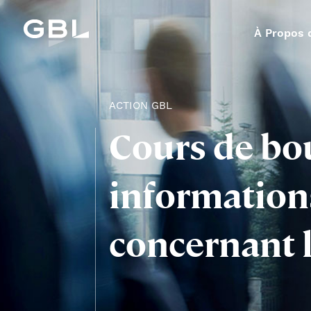
À Propos 
ACTION GBL
Cours de bo
information
concernant l