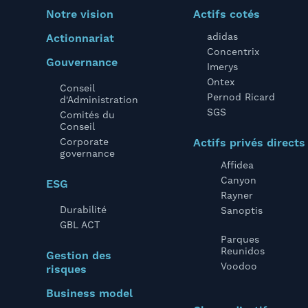
Notre vision
Actifs cotés
adidas
Actionnariat
Concentrix
Gouvernance
Imerys
Ontex
Conseil
Pernod Ricard
d'Administration
SGS
Comités du
Conseil
Corporate
Actifs privés directs
governance
Affidea
Canyon
ESG
Rayner
Durabilité
Sanoptis
GBL ACT
Parques
Reunidos
Gestion des
Voodoo
risques
Business model