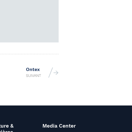
Ontex
SUIVANT
ture &
Media Center