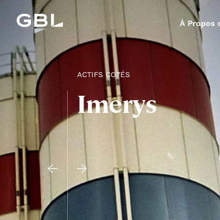
À Propos 
ACTIFS COTÉS
Imerys