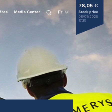
78,05
€
ères
Media Center
Stock price
08/07/2026
17:35