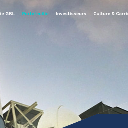
de GBL
Portefeuille
Investisseurs
Culture & Carri