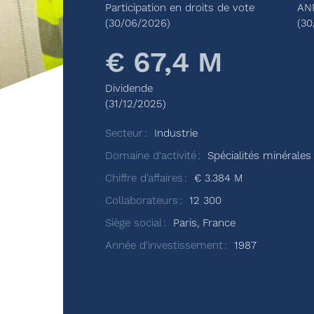
Participation en droits de vote
AN
(30/06/2026)
(30
€ 67,4 M
Dividende
(31/12/2025)
Secteur
Industrie
Domaine d'activité
Spécialités minérales
Chiffre d’affaires
€ 3.384 M
Collaborateurs
12 300
Siège social
Paris, France
Année d'investissement
1987