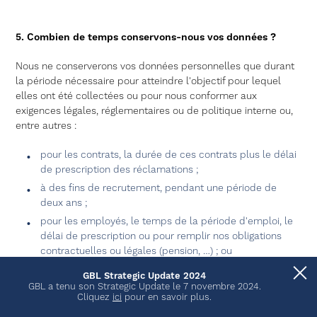
5. Combien de temps conservons-nous vos données ?
Nous ne conserverons vos données personnelles que durant
la période nécessaire pour atteindre l'objectif pour lequel
elles ont été collectées ou pour nous conformer aux
exigences légales, réglementaires ou de politique interne ou,
entre autres :
pour les contrats, la durée de ces contrats plus le délai
de prescription des réclamations ;
à des fins de recrutement, pendant une période de
deux ans ;
pour les employés, le temps de la période d'emploi, le
délai de prescription ou pour remplir nos obligations
contractuelles ou légales (pension, …) ; ou
pour les litiges, dès qu'un règlement est obtenu, qu'une
GBL Strategic Update 2024
décision est rendue en dernier ressort ou que la
GBL a tenu son Strategic Update le 7 novembre 2024.
Cliquez
ici
pour en savoir plus.
demande correspondante est prescrite.