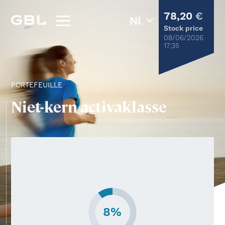
78,20
€
Stock price
08/06/2026
17:35
PORTEFEUILLE
Niet-kern activaklasse
8%