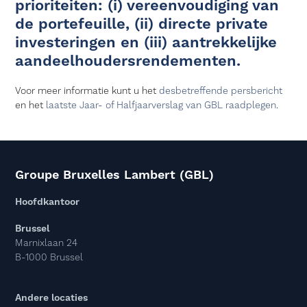
prioriteiten: (i) vereenvoudiging van
de portefeuille, (ii) directe private
investeringen en (iii) aantrekkelijke
aandeelhoudersrendementen.
Voor meer informatie kunt u het
desbetreffende persbericht
en het
laatste Jaar- of Halfjaarverslag van GBL raadplegen
.
Groupe Bruxelles Lambert (GBL)
Hoofdkantoor
Brussel
Marnixlaan 24
B-1000 Brussel
Andere locaties