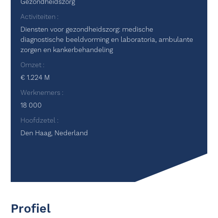
Gezondheidszorg
Activiteiten
Diensten voor gezondheidszorg: medische
diagnostische beeldvorming en laboratoria, ambulante
zorgen en kankerbehandeling
Omzet
€ 1.224 M
Werknemers
18 000
Hoofdzetel
Den Haag, Nederland
Profiel