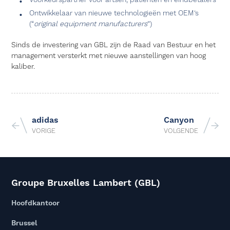
Voorkeurspartner voor artsen, patiënten en eindbetalers
Ontwikkelaar van nieuwe technologieën met OEM’s
(“
original equipment manufacturers
”)
Sinds de investering van GBL zijn de Raad van Bestuur en het
management versterkt met nieuwe aanstellingen van hoog
kaliber.
adidas
Canyon
VORIGE
VOLGENDE
Groupe Bruxelles Lambert (GBL)
Hoofdkantoor
Brussel