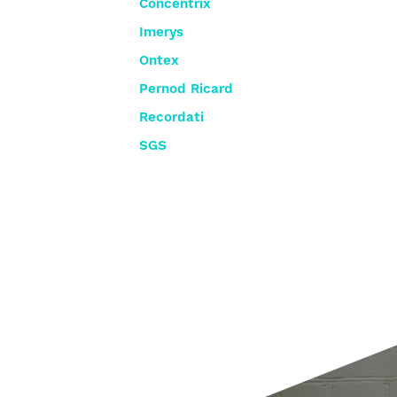
Concentrix
Imerys
Ontex
Pernod Ricard
Recordati
SGS