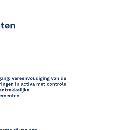
hten
gang: vereenvoudiging van de
eringen in activa met controle
antrekkelijke
dementen