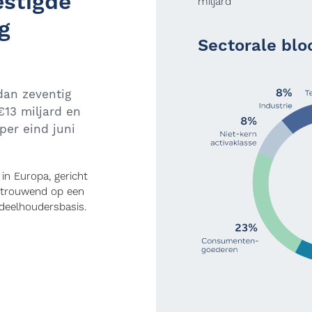
estigde
miljard
g
Sectorale bloo
dan zeventig
€13 miljard en
per eind juni
in Europa, gericht
ertrouwend op een
ndeelhoudersbasis.