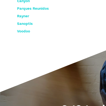
Canyon
Parques Reunidos
Rayner
Sanoptis
Voodoo