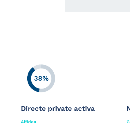
38%
Directe private activa
N
Affidea
G