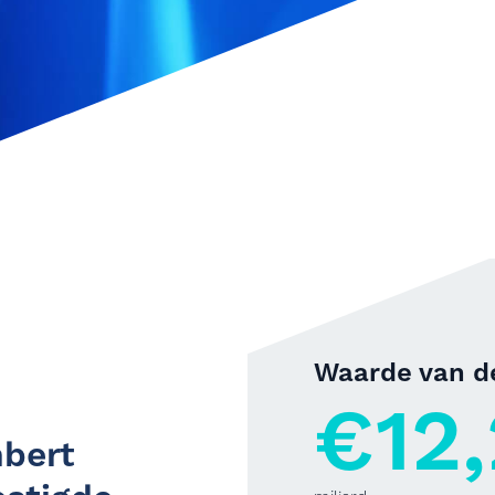
Waarde van de
€12,
bert