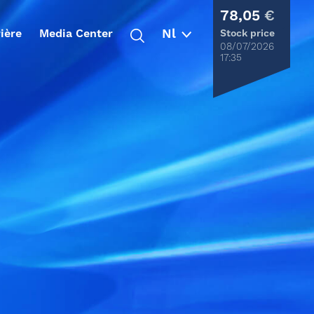
78,05
€
ière
Media Center
Stock price
08/07/2026
17:35